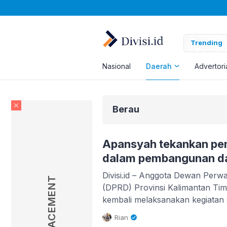
Trending
Nasional
Daerah
Advertori
Berau
Apansyah tekankan pe
dalam pembangunan d
Divisi.id – Anggota Dewan Perw
AD PLACEMENT
(DPRD) Provinsi Kalimantan Tim
kembali melaksanakan kegiatan s
Daerah (Sosperda) ke- 5 Nomor
Rian
Kepemudaan yang berlangsung 