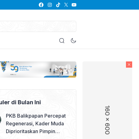
Peristiwa
Pemilu
Opini
Gaya Hidup
Otomotif
Krim
ler di Bulan Ini
160 x 600
PKB Balikpapan Percepat
Regenerasi, Kader Muda
Diprioritaskan Pimpin
Struktur Partai – judul