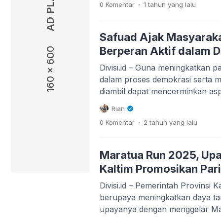
.
0 Komentar
1 tahun
yang lalu
Sumbang, Kecamatan Biduk-Bid
pada Sabtu, 3 Mei 2025 pukul 1
selesai. Hal itu dilakukan gu
Safuad Ajak Masyarak
[…]
Berperan Aktif dalam 
160 x 600
Divisi.id – Guna meningkatkan pa
dalam proses demokrasi serta m
diambil dapat mencerminkan asp
DPRD Provinsi Kalimantan Timu
Rian
kegiatan Penguatan Demokrasi D
.
0 Komentar
2 tahun
yang lalu
Bangun, Kecamatan Sambaliung
Selasa (28/01/2025). Dalam sa
menegaskan bahwa meskipun refo
Maratua Run 2025, Up
membuka lebih banyak ruang ba
Kaltim Promosikan Par
Divisi.id – Pemerintah Provinsi 
berupaya meningkatkan daya tari
upayanya dengan menggelar Ma
ajang lomba lari yang tidak han