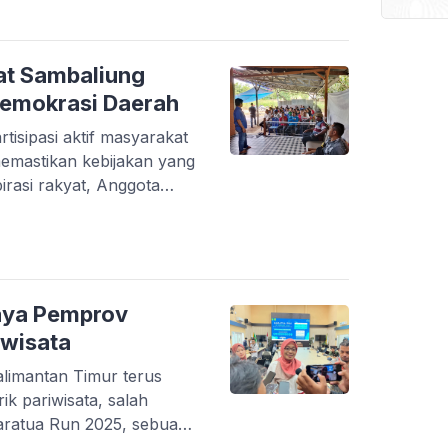
uk, Kabupaten Berau
4.00 Wita sampai dengan
na memperkuat pemahaman
at Sambaliung
Demokrasi Daerah
rtisipasi aktif masyarakat
emastikan kebijakan yang
irasi rakyat, Anggota
r, Safuad, menggelar
aerah di Jalan Trans
, Kabupaten Berau,
mbutannya, Safuad
rmasi politik telah
aya Pemprov
gi daerah […]
iwisata
Kalimantan Timur terus
k pariwisata, salah
ratua Run 2025, sebuah
ya mengundang atlet dari