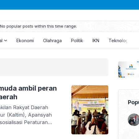
No popular posts within this time range.
al
Ekonomi
Olahraga
Politik
IKN
Teknologi
muda ambil peran
aerah
Popu
akilan Rakyat Daerah
ur (Kaltim), Apansyah
osialisasi Peraturan
 8 Tahun 2022 tentang
di Kampung Teluk