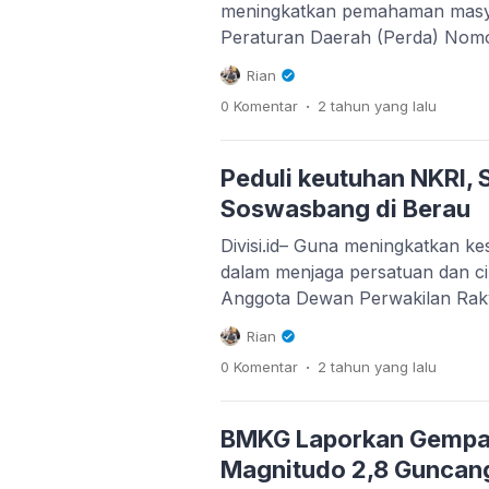
meningkatkan pemahaman masy
Peraturan Daerah (Perda) Nomo
Pendidikan Pancasila dan Wawa
Rian
bagian dari upaya tersebut, ang
.
0 Komentar
2 tahun
yang lalu
Apansyah, menggelar sosialisas
Rabu (13/11/2024). Dalam sosial
menekankan pentingnya implemen
Peduli keutuhan NKRI,
langkah strategis untuk […]
Soswasbang di Berau
Divisi.id– Guna meningkatkan k
dalam menjaga persatuan dan cin
Anggota Dewan Perwakilan Rak
Provinsi Kalimantan Timur (Kalt
Rian
melaksanakan Sosialisasi Waw
.
0 Komentar
2 tahun
yang lalu
(Sosbang) ke-2 tahun 2024. Keg
berlangsung di Kelurahan Kar
Tanjung Redeb, Kabupaten Bera
BMKG Laporkan Gempa 
Februari 2024 Pukul 10.30 Wita
Magnitudo 2,8 Guncang