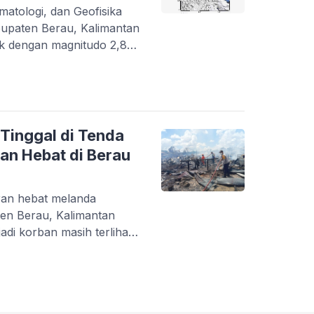
imatologi, dan Geofisika
paten Berau, Kalimantan
ik dengan magnitudo 2,8
. Kepala Stasiun
smid, menyatakan dalam
mpa terjadi sekitar pukul
tar 21 kilometer arah barat
alaman delapan […]
Tinggal di Tenda
an Hebat di Berau
aran hebat melanda
en Berau, Kalimantan
di korban masih terlihat
kebakaran untuk mencari
ungkin masih bisa
angunan yang telah
nyak 148 keluarga, yang