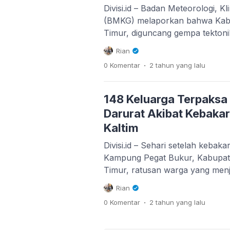
Divisi.id – Badan Meteorologi, Kl
(BMKG) melaporkan bahwa Kabu
Timur, diguncang gempa tekton
pada malam Jumat, (23/02/2024)
Rian
Geofisika BMKG Balikpapan, Ra
.
0 Komentar
2 tahun
yang lalu
keterangan tertulisnya bahwa ge
21.16 Wita, berada di darat, seki
laut Kabupaten Berau pada ked
148 Keluarga Terpaksa 
Darurat Akibat Kebakar
Kaltim
Divisi.id – Sehari setelah kebak
Kampung Pegat Bukur, Kabupat
Timur, ratusan warga yang menja
berbondong-bondong ke lokasi 
Rian
barang-barang berharga yang m
.
0 Komentar
2 tahun
yang lalu
diselamatkan dari reruntuhan b
hancur terbakar. Tercatat seba