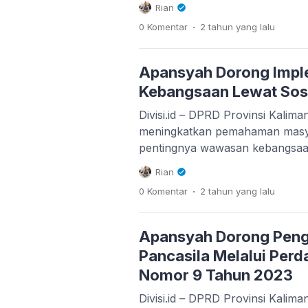
Rian
seluruh Indonesia, tetapi juga m
.
0 Komentar
2 tahun
yang lalu
internasional. Sekretaris Daerah
Kalimantan Timur, Sri Wahyuni
ini dirancang untuk menawarkan 
Apansyah Dorong Imple
Kebangsaan Lewat Sosia
Divisi.id – DPRD Provinsi Kalim
meningkatkan pemahaman masy
pentingnya wawasan kebangsaan 
sebagai pilar utama kehidupan 
Rian
Salah satu langkah nyata yang 
.
0 Komentar
2 tahun
yang lalu
menggelar sosialisasi di Jl. Dah
Redeb, Kabupaten Berau, yang di
DPRD Kaltim, H. Apansyah, S.TP
Apansyah Dorong Pengu
(16/11/2024). Sosialisasi […]
Pancasila Melalui Perd
Nomor 9 Tahun 2023
Divisi.id – DPRD Provinsi Kalim