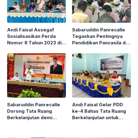
Andi Faisal Assegaf
Sabaruddin Panrecalle
Sosialisasikan Perda
Tegaskan Pentingnya
Nomor 9 Tahun 2023 di
Pendidikan Pancasila di
Desa Sekurou Jaya
Tengah Tantangan
Generasi Muda
Sabaruddin Panrecalle
Andi Faisal Gelar PDD
Dorong Tata Ruang
ke-4 Bahas Tata Ruang
Berkelanjutan demi
Berkelanjutan untuk
Masa Depan
Masa Depan
Pembangunan Daerah
Pembangunan Daerah