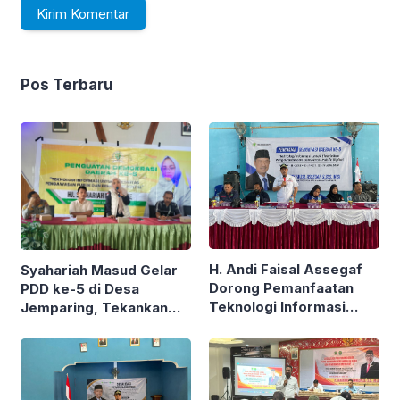
Pos Terbaru
H. Andi Faisal Assegaf
Syahariah Masud Gelar
Dorong Pemanfaatan
PDD ke-5 di Desa
Teknologi Informasi
Jemparing, Tekankan
untuk Perkuat
Partisipasi Aktif Seluruh
Pengawasan Publik
Masyarakat