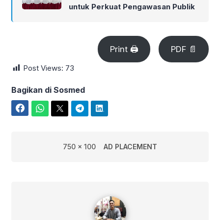
untuk Perkuat Pengawasan Publik
Print 🖨
PDF 📄
Post Views:
73
Bagikan di Sosmed
Facebook
WhatsApp
Twitter
Telegram
LinkedIn
750 x 100
AD PLACEMENT
Rian