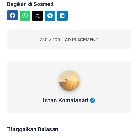
Bagikan di Sosmed
Facebook
WhatsApp
Twitter
Telegram
LinkedIn
750 x 100
AD PLACEMENT
Intan Komalasari
Intan Komalasari
Tinggalkan Balasan