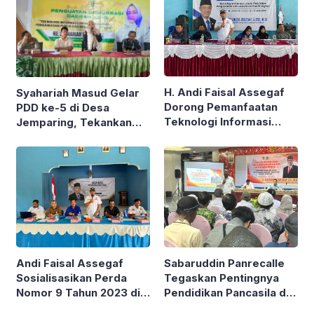
H. Andi Faisal Assegaf
Syahariah Masud Gelar
Dorong Pemanfaatan
PDD ke-5 di Desa
Teknologi Informasi
Jemparing, Tekankan
untuk Perkuat
Partisipasi Aktif Seluruh
Pengawasan Publik
Masyarakat
Andi Faisal Assegaf
Sabaruddin Panrecalle
Sosialisasikan Perda
Tegaskan Pentingnya
Nomor 9 Tahun 2023 di
Pendidikan Pancasila di
Desa Sekurou Jaya
Tengah Tantangan