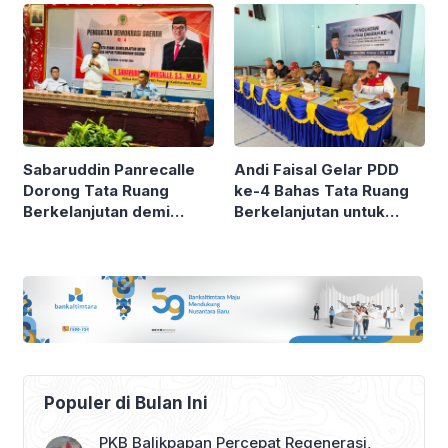
Generasi Muda
Sabaruddin Panrecalle
Andi Faisal Gelar PDD
Dorong Tata Ruang
ke-4 Bahas Tata Ruang
Berkelanjutan demi
Berkelanjutan untuk
Masa Depan
Masa Depan
Pembangunan Daerah
Pembangunan Daerah
Populer di Bulan Ini
PKB Balikpapan Percepat Regenerasi,