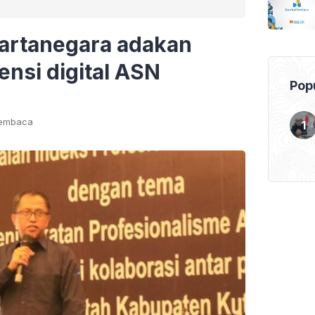
artanegara adakan
nsi digital ASN
Popu
membaca