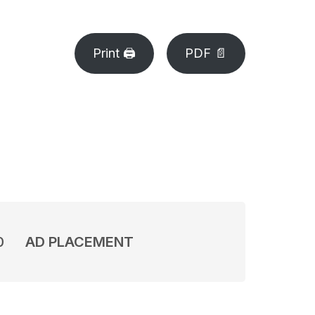
Print 🖨
PDF 📄
0
AD PLACEMENT