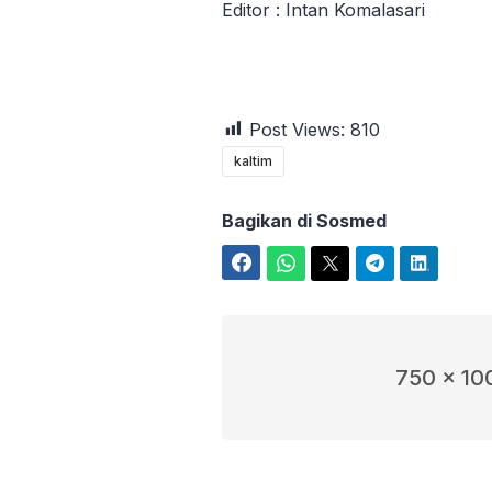
Editor : Intan Komalasari
Post Views:
810
kaltim
Bagikan di Sosmed
Facebook
WhatsApp
Twitter
Telegram
LinkedIn
750 x 10