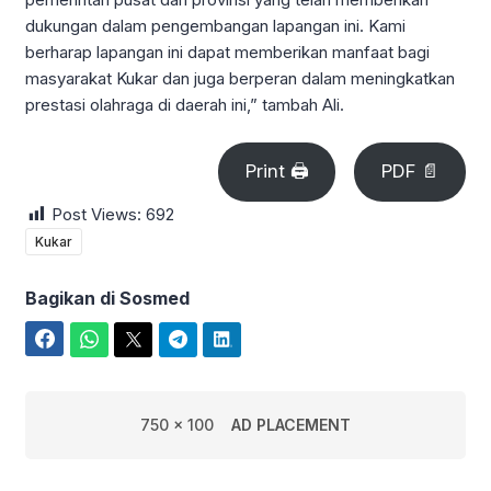
dukungan dalam pengembangan lapangan ini. Kami
berharap lapangan ini dapat memberikan manfaat bagi
masyarakat Kukar dan juga berperan dalam meningkatkan
prestasi olahraga di daerah ini,” tambah Ali.
Print 🖨
PDF 📄
Post Views:
692
Kukar
Bagikan di Sosmed
Facebook
WhatsApp
Twitter
Telegram
LinkedIn
750 x 100
AD PLACEMENT