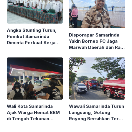
Angka Stunting Turun,
Disporapar Samarinda
Pemkot Samarinda
Yakin Borneo FC Jaga
Diminta Perkuat Kerja
Marwah Daerah dan Raih
Nyata di Lapangan
Gelar Juara
Wali Kota Samarinda
Wawali Samarinda Turun
Ajak Warga Hemat BBM
Langsung, Gotong
di Tengah Tekanan
Royong Bersihkan Teras
Global
Samarinda