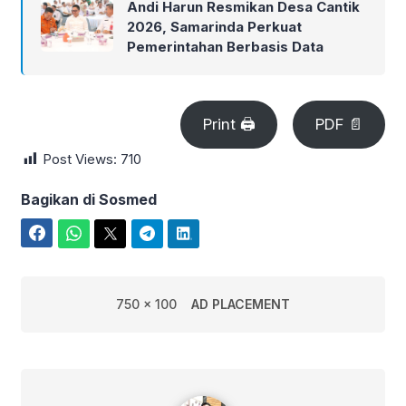
Andi Harun Resmikan Desa Cantik
2026, Samarinda Perkuat
Pemerintahan Berbasis Data
Print 🖨
PDF 📄
Post Views:
710
Bagikan di Sosmed
Facebook
WhatsApp
Twitter
Telegram
LinkedIn
750 x 100
AD PLACEMENT
Rian