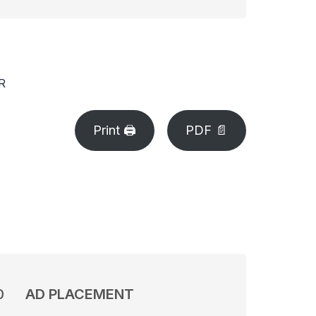
RR
Print 🖨
PDF 📄
0
AD PLACEMENT