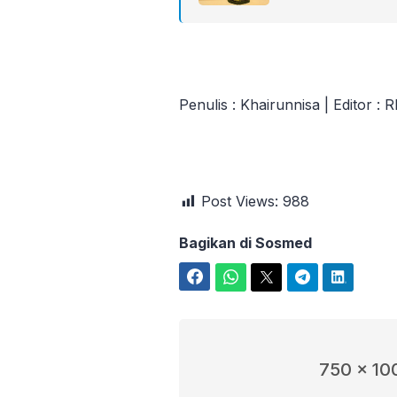
Penulis : Khairunnisa | Editor : 
Post Views:
988
Bagikan di Sosmed
Facebook
WhatsApp
Twitter
Telegram
LinkedIn
750 x 10