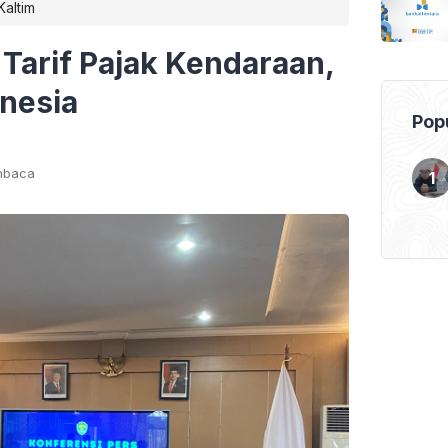
Kaltim
Tarif Pajak Kendaraan,
onesia
Popu
mbaca