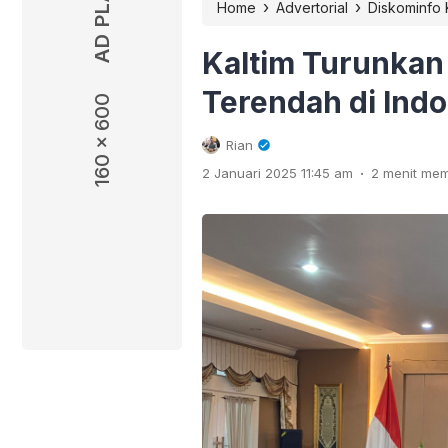
›
›
Home
Advertorial
Diskominfo 
Kaltim Turunkan 
Terendah di Ind
160 x 600
Rian
.
2 Januari 2025 11:45 am
2 menit me