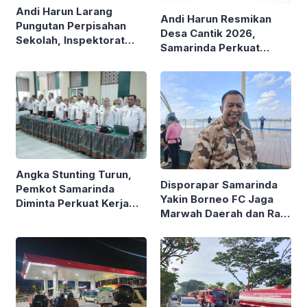
Andi Harun Larang
Andi Harun Resmikan
Pungutan Perpisahan
Desa Cantik 2026,
Sekolah, Inspektorat
Samarinda Perkuat
Diminta Turun Tangan
Pemerintahan Berbasis
Data
Angka Stunting Turun,
Disporapar Samarinda
Pemkot Samarinda
Yakin Borneo FC Jaga
Diminta Perkuat Kerja
Marwah Daerah dan Raih
Nyata di Lapangan
Gelar Juara