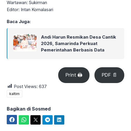
Wartawan: Sukirman
Editor: Intan Komalasari
Baca Juga:
Andi Harun Resmikan Desa Cantik
2026, Samarinda Perkuat
Pemerintahan Berbasis Data
Print 🖨
PDF 📄
Post Views:
637
kaltim
Bagikan di Sosmed
Facebook
WhatsApp
Twitter
Telegram
LinkedIn