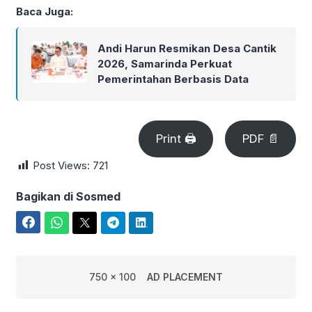
Baca Juga:
Andi Harun Resmikan Desa Cantik
2026, Samarinda Perkuat
Pemerintahan Berbasis Data
Print 🖨
PDF 📄
Post Views:
721
Bagikan di Sosmed
Facebook
WhatsApp
Twitter
Telegram
LinkedIn
750 x 100
AD PLACEMENT