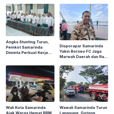
Pemerintahan Berbasis
Data
Angka Stunting Turun,
Disporapar Samarinda
Pemkot Samarinda
Yakin Borneo FC Jaga
Diminta Perkuat Kerja
Marwah Daerah dan Raih
Nyata di Lapangan
Gelar Juara
Wali Kota Samarinda
Wawali Samarinda Turun
Ajak Warga Hemat BBM
Langsung, Gotong