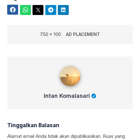
Facebook
WhatsApp
Twitter
Telegram
LinkedIn
750 x 100
AD PLACEMENT
Intan Komalasari
Intan Komalasari
Tinggalkan Balasan
Alamat email Anda tidak akan dipublikasikan.
Ruas yang