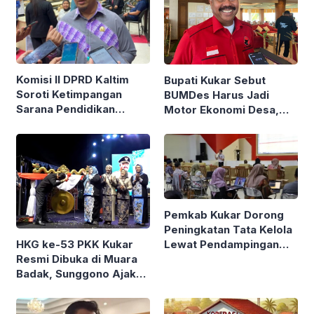
Komisi II DPRD Kaltim
Bupati Kukar Sebut
Soroti Ketimpangan
BUMDes Harus Jadi
Sarana Pendidikan
Motor Ekonomi Desa,
SMA/SMK
Bukan Sekadar
Formalitas
Pemkab Kukar Dorong
Peningkatan Tata Kelola
Lewat Pendampingan
HKG ke-53 PKK Kukar
SPIP Terintegrasi
Resmi Dibuka di Muara
Badak, Sunggono Ajak
Warga Perkuat
Solidaritas