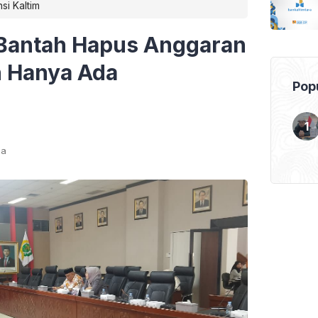
si Kaltim
 Bantah Hapus Anggaran
n Hanya Ada
Popu
ca