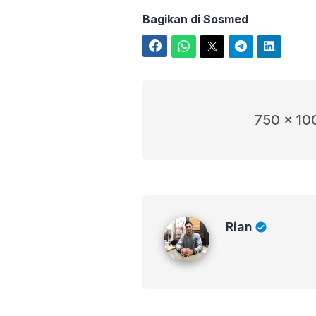
Bagikan di Sosmed
Facebook
WhatsApp
Twitter
Telegram
LinkedIn
750 x 10
Rian
Rian