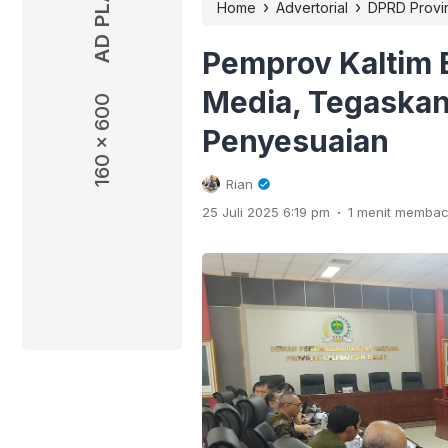
›
›
Home
Advertorial
DPRD Provin
Pemprov Kaltim
Media, Tegaska
160 x 600
Penyesuaian
Rian
.
25 Juli 2025 6:19 pm
1 menit memba