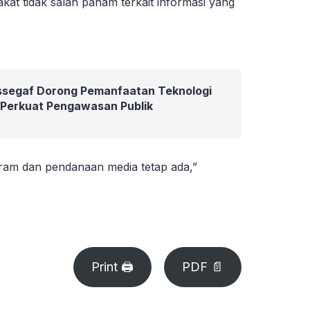
at tidak salah paham terkait informasi yang
Assegaf Dorong Pemanfaatan Teknologi
 Perkuat Pengawasan Publik
rogram dan pendanaan media tetap ada,”
Print 🖨
PDF 📄