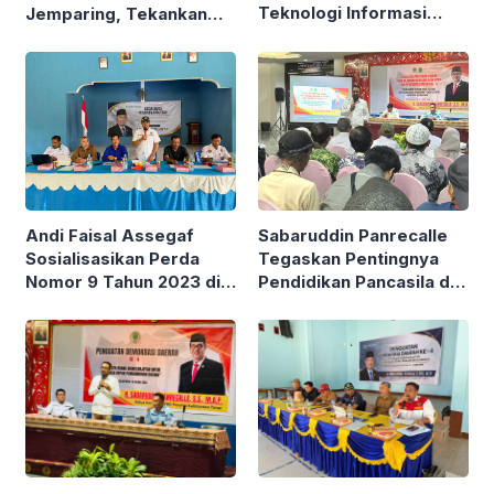
Teknologi Informasi
Jemparing, Tekankan
untuk Perkuat
Partisipasi Aktif Seluruh
Pengawasan Publik
Masyarakat
Andi Faisal Assegaf
Sabaruddin Panrecalle
Sosialisasikan Perda
Tegaskan Pentingnya
Nomor 9 Tahun 2023 di
Pendidikan Pancasila di
Desa Sekurou Jaya
Tengah Tantangan
Generasi Muda