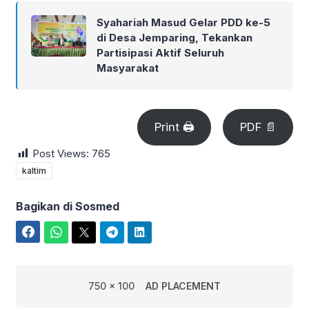
Syahariah Masud Gelar PDD ke-5
di Desa Jemparing, Tekankan
Partisipasi Aktif Seluruh
Masyarakat
Print 🖨
PDF 📄
Post Views:
765
kaltim
Bagikan di Sosmed
Facebook
WhatsApp
Twitter
Telegram
LinkedIn
750 x 100
AD PLACEMENT