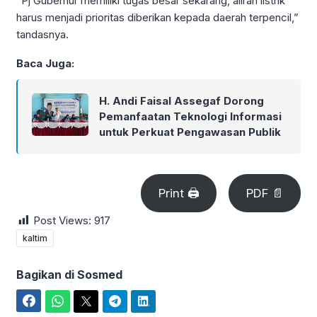
“Pj Gubernur memiliki tugas besar sekarang, aliran listrik
harus menjadi prioritas diberikan kepada daerah terpencil,”
tandasnya.
Baca Juga:
H. Andi Faisal Assegaf Dorong
Pemanfaatan Teknologi Informasi
untuk Perkuat Pengawasan Publik
Print 🖨
PDF 📄
Post Views:
917
kaltim
Bagikan di Sosmed
Facebook
WhatsApp
Twitter
Telegram
LinkedIn