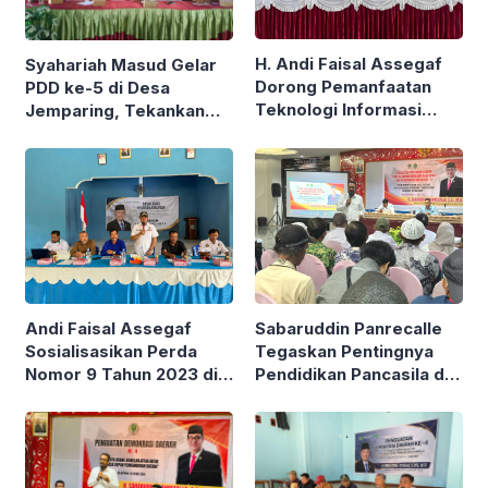
H. Andi Faisal Assegaf
Syahariah Masud Gelar
Dorong Pemanfaatan
PDD ke-5 di Desa
Teknologi Informasi
Jemparing, Tekankan
untuk Perkuat
Partisipasi Aktif Seluruh
Pengawasan Publik
Masyarakat
Andi Faisal Assegaf
Sabaruddin Panrecalle
Sosialisasikan Perda
Tegaskan Pentingnya
Nomor 9 Tahun 2023 di
Pendidikan Pancasila di
Desa Sekurou Jaya
Tengah Tantangan
Generasi Muda