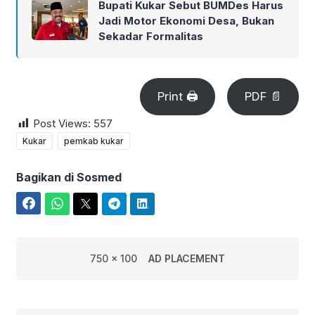
Bupati Kukar Sebut BUMDes Harus
Jadi Motor Ekonomi Desa, Bukan
Sekadar Formalitas
Print 🖨
PDF 📄
Post Views:
557
Kukar
pemkab kukar
Bagikan di Sosmed
Facebook
WhatsApp
Twitter
Telegram
LinkedIn
750 x 100
AD PLACEMENT