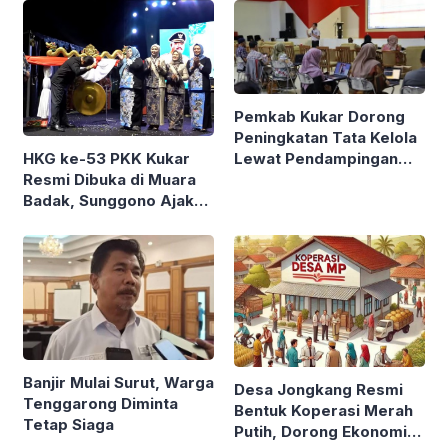
Formalitas
Pemkab Kukar Dorong
Peningkatan Tata Kelola
Lewat Pendampingan
HKG ke-53 PKK Kukar
SPIP Terintegrasi
Resmi Dibuka di Muara
Badak, Sunggono Ajak
Warga Perkuat
Solidaritas
Banjir Mulai Surut, Warga
Desa Jongkang Resmi
Tenggarong Diminta
Bentuk Koperasi Merah
Tetap Siaga
Putih, Dorong Ekonomi