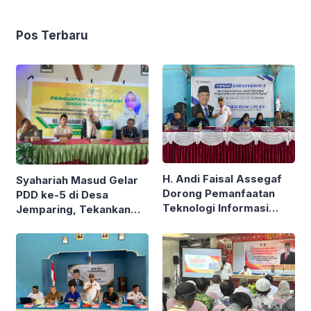
Pos Terbaru
H. Andi Faisal Assegaf
Syahariah Masud Gelar
Dorong Pemanfaatan
PDD ke-5 di Desa
Teknologi Informasi
Jemparing, Tekankan
untuk Perkuat
Partisipasi Aktif Seluruh
Pengawasan Publik
Masyarakat