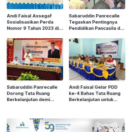
Andi Faisal Assegaf
Sabaruddin Panrecalle
Sosialisasikan Perda
Tegaskan Pentingnya
Nomor 9 Tahun 2023 di
Pendidikan Pancasila di
Desa Sekurou Jaya
Tengah Tantangan
Generasi Muda
Sabaruddin Panrecalle
Andi Faisal Gelar PDD
Dorong Tata Ruang
ke-4 Bahas Tata Ruang
Berkelanjutan demi
Berkelanjutan untuk
Masa Depan
Masa Depan
Pembangunan Daerah
Pembangunan Daerah