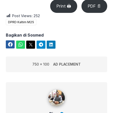
Print 🖨
PDF 📄
Post Views:
252
DPRD Kaltim M25
Bagikan di Sosmed
Facebook
WhatsApp
Twitter
Telegram
LinkedIn
750 x 100
AD PLACEMENT
Rian